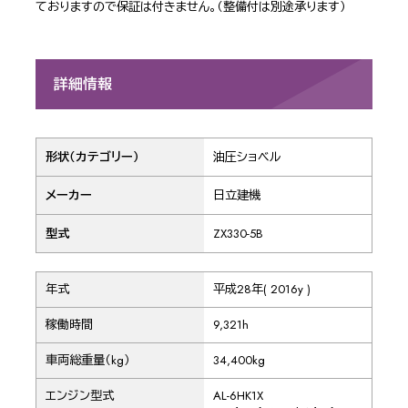
ておりますので保証は付きません。（整備付は別途承ります）
詳細情報
形状（カテゴリー）
油圧ショベル
メーカー
日立建機
型式
ZX330-5B
年式
平成28年( 2016y )
稼働時間
9,321h
車両総重量（kg）
34,400kg
エンジン型式
AL-6HK1X