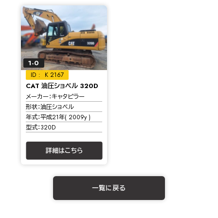
1-0
K 2167
CAT 油圧ショベル 320D
メーカー
キャタピラー
形状
油圧ショベル
年式
平成21年( 2009y )
型式
320D
詳細はこちら
一覧に戻る