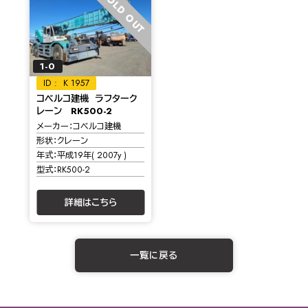
SOLD OUT
1-0
K 1957
コベルコ建機 ラフターク
レーン RK500-2
メーカー
コベルコ建機
形状
クレーン
年式
平成19年( 2007y )
型式
RK500-2
詳細はこちら
一覧に戻る