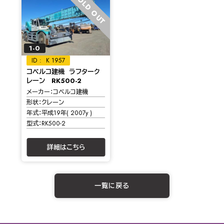
SOLD OUT
1-0
K 1957
コベルコ建機 ラフターク
レーン RK500-2
メーカー
コベルコ建機
形状
クレーン
年式
平成19年( 2007y )
型式
RK500-2
詳細はこちら
一覧に戻る