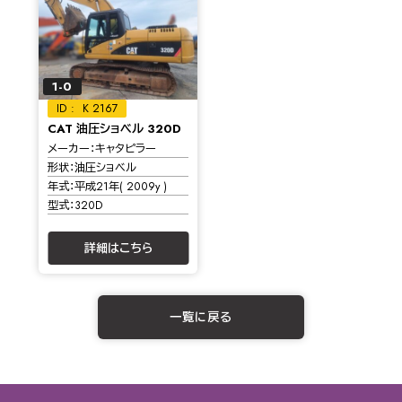
1-0
K 2167
CAT 油圧ショベル 320D
メーカー
キャタピラー
形状
油圧ショベル
年式
平成21年( 2009y )
型式
320D
詳細はこちら
一覧に戻る