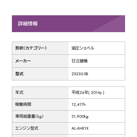
詳細情報
形状（カテゴリー）
油圧ショベル
メーカー
日立建機
型式
ZX330-5B
年式
平成26年( 2014y )
稼働時間
12,417h
車両総重量（kg）
31,900kg
エンジン型式
AL-6HK1X