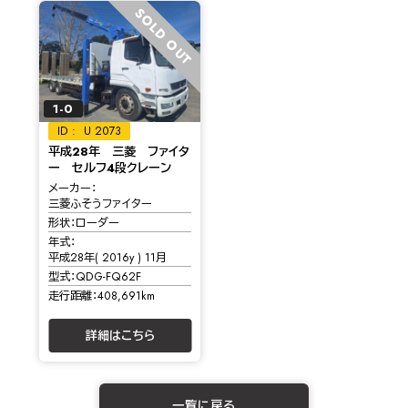
SOLD OUT
1-0
U 2073
平成28年 三菱 ファイタ
ー セルフ4段クレーン
メーカー
三菱ふそうファイター
形状
ローダー
年式
平成28年( 2016y ) 11月
型式
QDG-FQ62F
走行距離
408,691km
詳細はこちら
一覧に戻る