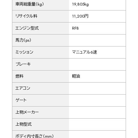
車両総重量（kg）
19,805kg
リサイクル料
11,200円
エンジン型式
RF8
馬力（ps）
ミッション
マニュアル6速
ブレーキ
燃料
軽油
エアコン
ゲート
上物メーカー
上物型式
ボディ内寸長さ（mm）