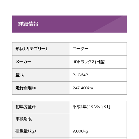
詳細情報
形状（カテゴリー）
ローダー
メーカー
UDトラックス(日産)
型式
P-LG54P
走行距離㎞
247,403km
初年度登録
平成1年( 1989y ) 9月
車検期限
積載量（kg）
9,000kg