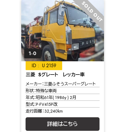
SOLD OUT
1-0
U 2159
三菱 Sグレート レッカー車
メーカー
三菱ふそうスーパーグレート
形状
特殊な車両
年式
昭和61年( 1986y ) 2月
型式
P-FV415P改
走行距離
32,240km
詳細はこちら