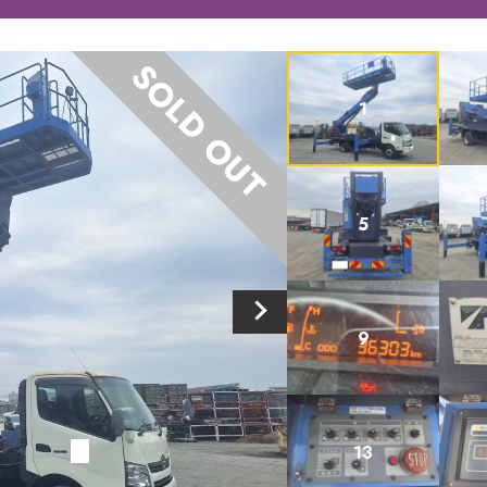
SOLD OUT
1
5
9
13