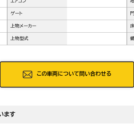
エアコン
地
ゲート
門
上物メーカー
上物型式
この車両について問い合わせる
います