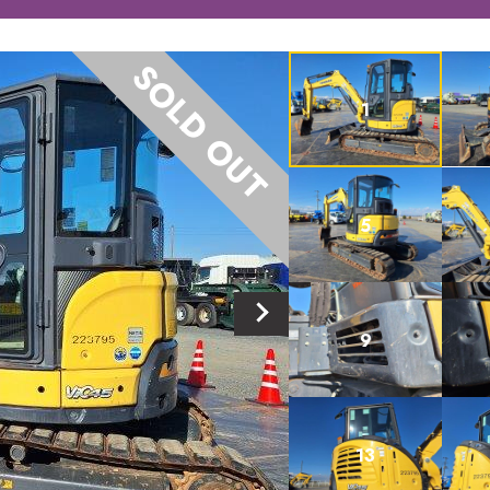
SOLD OUT
1
5
9
13