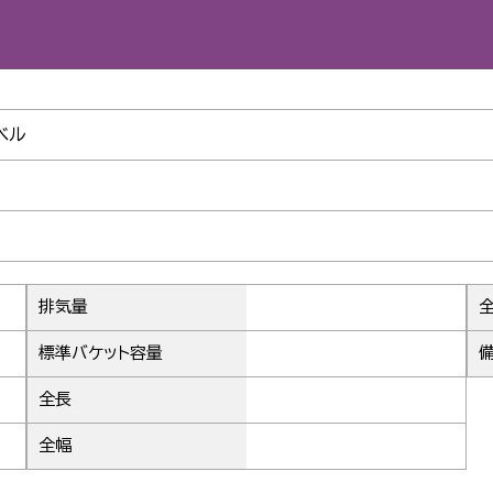
33
ベル
37
41
排気量
標準バケット容量
45
全長
全幅