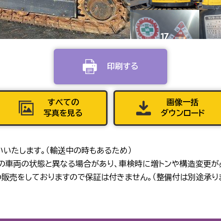
17
印刷する
21
すべての
画像一括
写真を見る
ダウンロード
25
いいたします。（輸送中の時もあるため）
在の車両の状態と異なる場合があり、車検時に増トンや構造変更が
販売をしておりますので保証は付きません。（整備付は別途承り
29