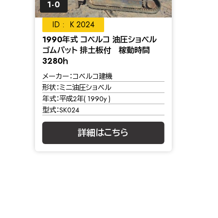
1-0
K 2024
1990年式 コベルコ 油圧ショベル
ゴムパット 排土板付 稼動時間
3280ｈ
メーカー
コベルコ建機
形状
ミニ油圧ショベル
年式
平成2年( 1990y )
型式
SK024
詳細はこちら