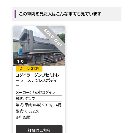
この車両を見た人はこんな車両も見ています
SOLD OUT
1-0
U 2139
コダイラ ダンプセミトレ
ーラ ステンレスボディ
ー
メーカー
その他コダイラ
形状
ダンプ
年式
平成30年( 2018y ) 4月
型式
KFL32改
走行距離
詳細はこちら