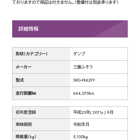
ておりますので保証は付きません。（整備付は別途承ります）
詳細情報
形状（カテゴリー）
ダンプ
メーカー
三菱ふそう
型式
SKG-FK62FY
走行距離㎞
664,070km
初年度登録
平成23年( 2011y ) 9月
車検期限
令和年月
積載量（kg）
5,100kg