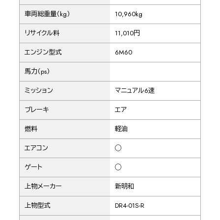
車両総重量（kg）
10,960kg
リサイクル料
11,010円
エンジン型式
6M60
馬力（ps）
ミッション
マニュアル6速
ブレーキ
エア
燃料
軽油
エアコン
◯
ゲート
◯
上物メーカー
新明和
上物型式
DR4-01S-R