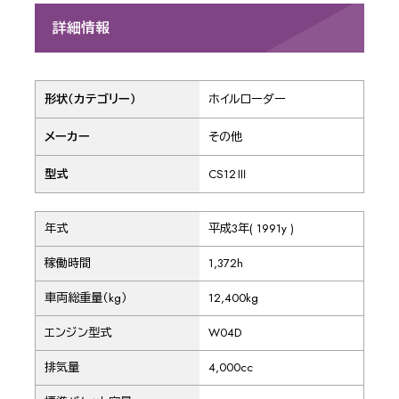
詳細情報
形状（カテゴリー）
ホイルローダー
メーカー
その他
型式
CS12Ⅲ
年式
平成3年( 1991y )
稼働時間
1,372h
車両総重量（kg）
12,400kg
エンジン型式
W04D
排気量
4,000cc