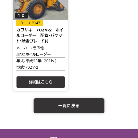
1-0
K 2147
カワサキ 70ZV-2 ホイ
ルローダー 配管・バケッ
ト・除雪ブレード付
メーカー
その他
形状
ホイルローダー
年式
平成23年( 2011y )
型式
70ZV-2
詳細はこちら
一覧に戻る