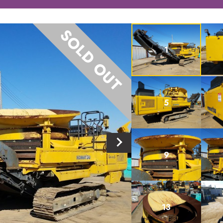
SOLD OUT
1
5
9
13