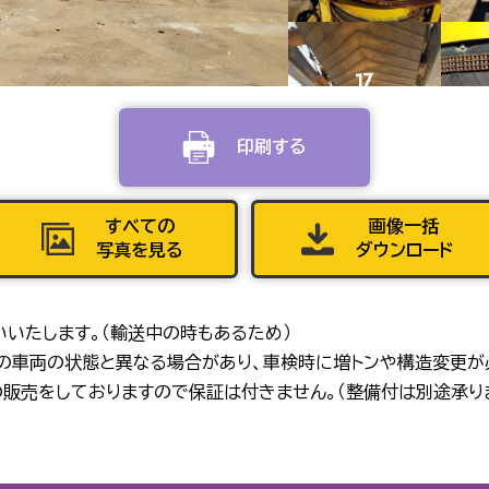
17
印刷する
21
すべての
画像一括
写真を見る
ダウンロード
25
いいたします。（輸送中の時もあるため）
在の車両の状態と異なる場合があり、車検時に増トンや構造変更が
販売をしておりますので保証は付きません。（整備付は別途承り
29