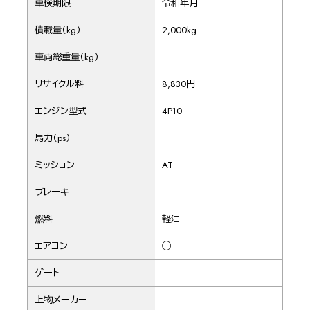
車検期限
令和年月
積載量（kg）
2,000kg
車両総重量（kg）
リサイクル料
8,830円
エンジン型式
4P10
馬力（ps）
ミッション
AT
ブレーキ
燃料
軽油
エアコン
◯
ゲート
上物メーカー