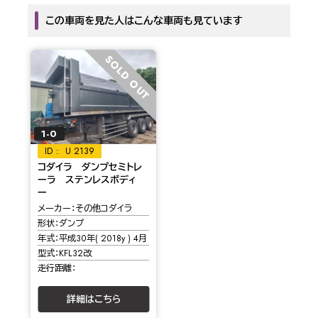
この車両を見た人はこんな車両も見ています
SOLD OUT
1-0
U 2139
コダイラ ダンプセミトレ
ーラ ステンレスボディ
ー
メーカー
その他コダイラ
形状
ダンプ
年式
平成30年( 2018y ) 4月
型式
KFL32改
走行距離
詳細はこちら