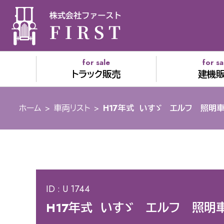
for sale
for sa
トラック販売
建機
ホーム
>
車両リスト
>
H17年式 いすゞ エルフ 照明車
ID : U 1744
H17年式 いすゞ エルフ 照明車