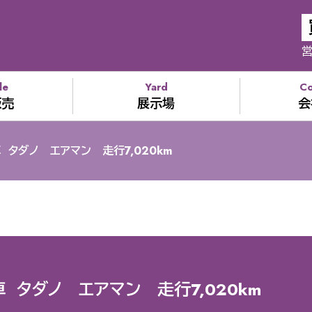
営
le
Yard
C
販売
展示場
会
 タダノ エアマン 走行7,020km
 タダノ エアマン 走行7,020km