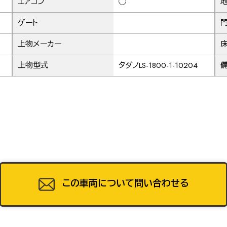
エアコン
◯
地
49
ゲート
門
上物メーカー
53
上物型式
タダノLS-1800-1-10204
57
61
この車両について問い合わせる