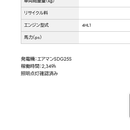
車両総重量（kg）
リサイクル料
エンジン型式
4HL1
馬力（ps）
発電機：エアマンSDG25S
稼働時間：2,349h
照明点灯確認済み