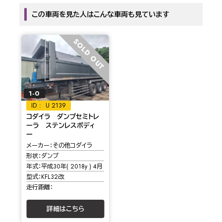
この車両を見た人はこんな車両も見ています
SOLD OUT
1-0
U 2139
コダイラ ダンプセミトレ
ーラ ステンレスボディ
ー
メーカー
その他コダイラ
形状
ダンプ
年式
平成30年( 2018y ) 4月
型式
KFL32改
走行距離
詳細はこちら