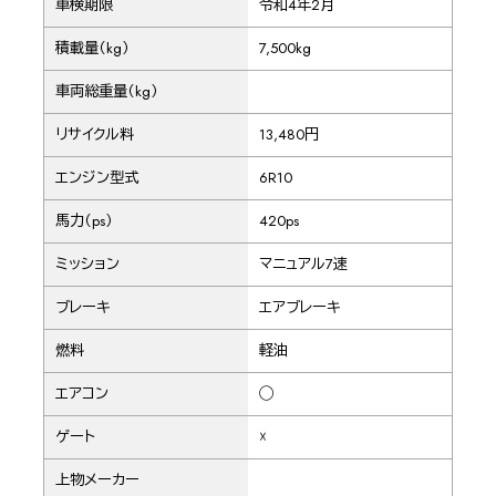
車検期限
令和4年2月
積載量（kg）
7,500kg
車両総重量（kg）
リサイクル料
13,480円
エンジン型式
6R10
馬力（ps）
420ps
ミッション
マニュアル7速
ブレーキ
エアブレーキ
燃料
軽油
エアコン
◯
ゲート
☓
上物メーカー