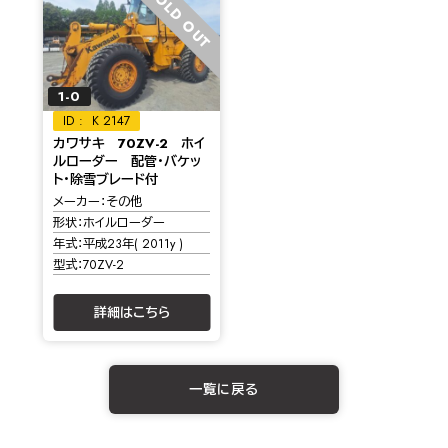
SOLD OUT
1-0
K 2147
カワサキ 70ZV-2 ホイ
ルローダー 配管・バケッ
ト・除雪ブレード付
メーカー
その他
形状
ホイルローダー
年式
平成23年( 2011y )
型式
70ZV-2
詳細はこちら
一覧に戻る