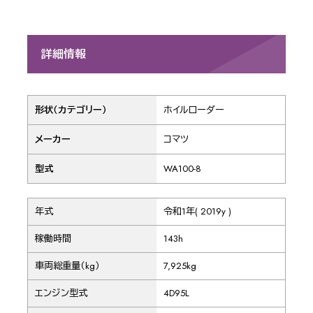
詳細情報
形状（カテゴリー）
ホイルローダー
メーカー
コマツ
型式
WA100-8
年式
令和1年( 2019y )
稼働時間
143h
車両総重量（kg）
7,925kg
エンジン型式
4D95L