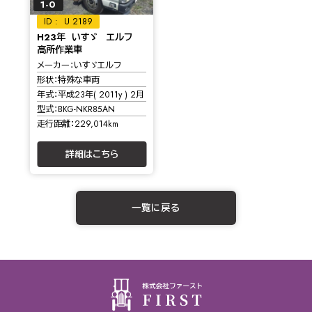
1-0
U 2189
H23年 いすゞ エルフ
高所作業車
メーカー
いすゞエルフ
形状
特殊な車両
年式
平成23年( 2011y ) 2月
型式
BKG-NKR85AN
走行距離
229,014km
詳細はこちら
一覧に戻る