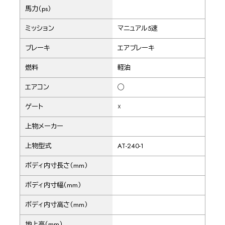
馬力（ps）
ミッション
マニュアル5速
ブレーキ
エアブレーキ
燃料
軽油
エアコン
◯
ゲート
☓
上物メーカー
上物型式
AT-240-1
ボディ内寸長さ（mm）
ボディ内寸幅（mm）
ボディ内寸高さ（mm）
地上高（mm）