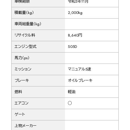
車検期限
令和3年11月
積載量（kg）
2,000kg
車両総重量（kg）
リサイクル料
8,640円
エンジン型式
S05D
馬力（ps）
ミッション
マニュアル5速
ブレーキ
オイルブレーキ
燃料
軽油
エアコン
◯
ゲート
上物メーカー