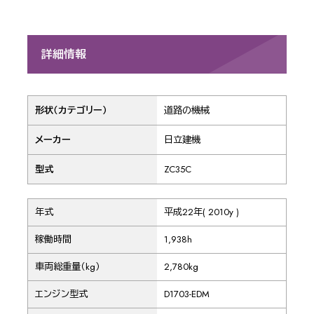
詳細情報
形状（カテゴリー）
道路の機械
メーカー
日立建機
型式
ZC35C
年式
平成22年( 2010y )
稼働時間
1,938h
車両総重量（kg）
2,780kg
エンジン型式
D1703-EDM