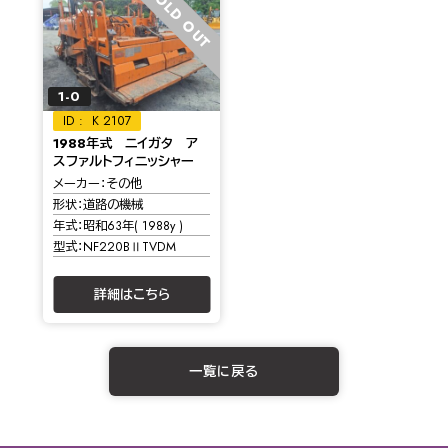
SOLD OUT
1-0
K 2107
1988年式 ニイガタ ア
スファルトフィニッシャー
メーカー
その他
形状
道路の機械
年式
昭和63年( 1988y )
型式
NF220BⅡTVDM
詳細はこちら
一覧に戻る