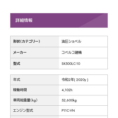
詳細情報
形状（カテゴリー）
油圧ショベル
メーカー
コベルコ建機
型式
SK500LC-10
年式
令和2年( 2020y )
稼働時間
4,102h
車両総重量（kg）
52,600kg
エンジン型式
P11C-VN