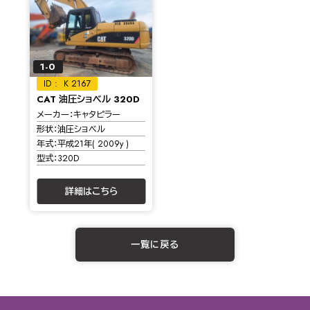
1-0
K 2167
CAT 油圧ショベル 320D
メーカー
キャタピラー
形状
油圧ショベル
年式
平成21年( 2009y )
型式
320D
詳細はこちら
一覧に戻る