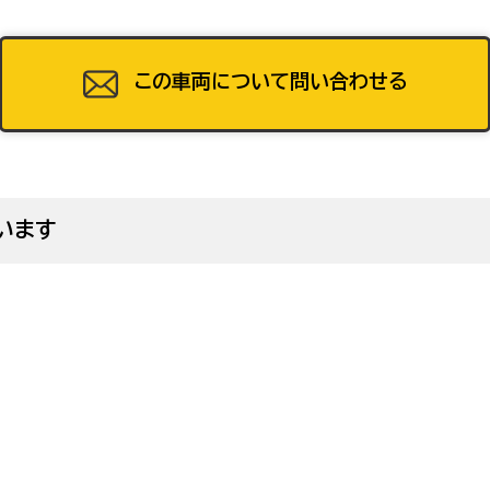
49
この車両について問い合わせる
53
います
57
61
65