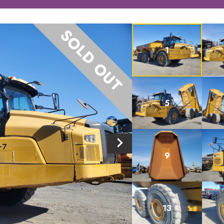
SOLD OUT
1
5
9
13