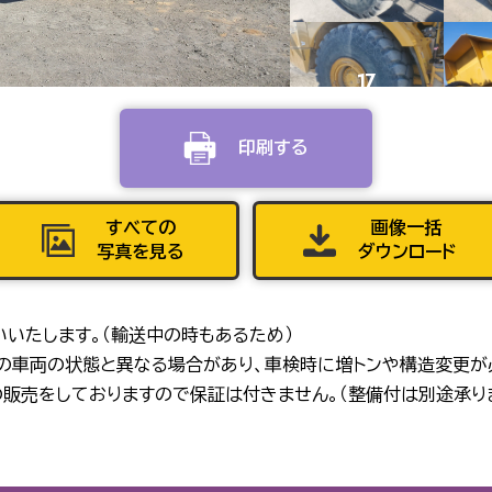
17
印刷する
21
すべての
画像一括
写真を見る
ダウンロード
25
いいたします。（輸送中の時もあるため）
在の車両の状態と異なる場合があり、車検時に増トンや構造変更が
販売をしておりますので保証は付きません。（整備付は別途承り
29