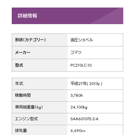
詳細情報
形状（カテゴリー）
油圧ショベル
メーカー
コマツ
型式
PC210LC-10
年式
平成27年( 2015y )
稼働時間
5,780h
車両総重量（kg）
24,100kg
エンジン型式
SAA60107E-2-A
排気量
6,690cc