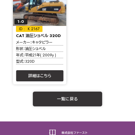
1-0
K 2167
CAT 油圧ショベル 320D
メーカー
キャタピラー
形状
油圧ショベル
年式
平成21年( 2009y )
型式
320D
詳細はこちら
一覧に戻る