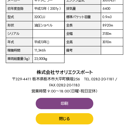
メーカー
キャタピラー
エンジン型式
3066-E3T
初年度登録
平成13年 （ 2001y ）
排気量
6400
型式
320CLU
標準パケット容量
0.9m3
形状
油圧ショベル
全長
8920m
シリアル
全幅
3150m
年式
平成13年( )
全高
3010m
稼働時間
11,346h
備考
車両総重量（kg）
23,000kg
株式会社サオリエクスポート
〒329-4411 栃木県栃木市大平町横堀256 TEL.0282-20-1181 /
FAX.0282-20-1183
営業時間 9:00～18:00（日曜・祝日定休）
印刷
閉じる